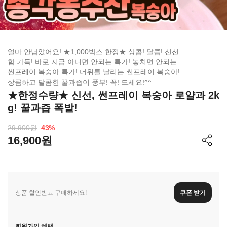
얼마 안남았어요! ★1,000박스 한정★ 상콤! 달콤! 신선
함 가득! 바로 지금 아니면 안되는 특가! 놓치면 안되는
썬프레이 복숭아 특가! 더위를 날리는 썬프레이 복숭아!
상콤하고 달콤한 꿀과즙이 풍부! 꼭! 드세요!^^
★한정수량★ 신선, 썬프레이 복숭아 로얄과 2k
g! 꿀과즙 폭발!
29,900원
43
%
16,900원
상품 할인받고 구매하세요!
쿠폰 받기
회원가입 혜택