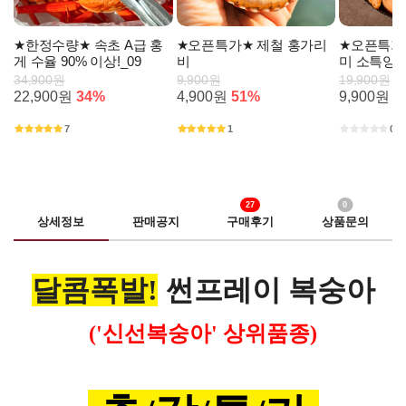
★한정수량★ 속초 A급 홍
★오픈특가★ 제철 홍가리
★오픈특가★
게 수율 90% 이상!_09
비
미 소특양
34,900원
9,900원
19,900원
22,900원
34%
4,900원
51%
9,900원
5
7
1
0
27
0
상세정보
판매공지
구매후기
상품문의
달콤폭발!
썬프레이 복
숭아
('신선복숭아' 상위품종)