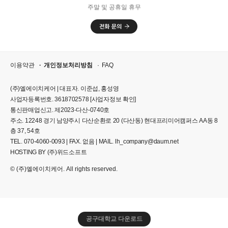
주말 및 공휴일 휴무
이용약관
개인정보처리방침
FAQ
(주)엘에이치케어 | 대표자. 이준섭, 홍성영
사업자등록번호. 3618702578
[사업자정보 확인]
통신판매업신고. 제2023-다산-0740호
주소. 12248 경기 남양주시 다산순환로 20 (다산동) 현대프리미어캠퍼스 AA동 8
층 37, 54호
TEL. 070-4060-0093 | FAX. 없음 | MAIL. lh_company@daum.net
HOSTING BY (주)위드소프트
© (주)엘에이치케어. All rights reserved.
공구대학교 다운로드