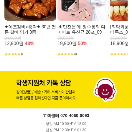
★이조갈비x총각★ 30년 전
[비만전문의] 정수봉의 다
[의약외품] 
통 갈비 명가 3종
이어트 유산균 28포_09
티톡스_09
24,900원
39,900원
35,000원
12,900원
48%
19,900원
50%
18,900원
6
41
80
고객센터 070-4060-0093
평일 AM 10:00~PM 18:00
점심 PM 12:30~PM 01:30