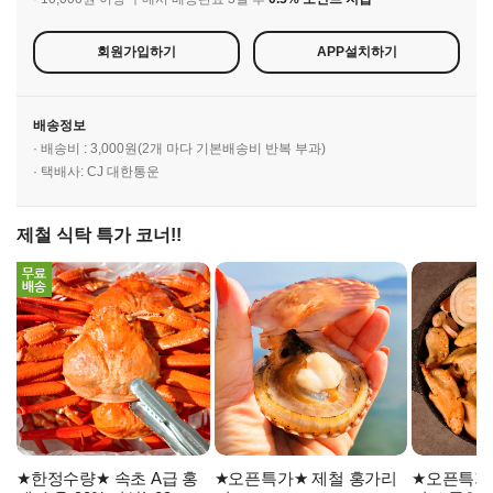
회원가입하기
APP설치하기
배송정보
· 배송비 : 3,000원(2개 마다 기본배송비 반복 부과)
· 택배사: CJ 대한통운
제철 식탁 특가 코너!!
★한정수량★ 속초 A급 홍
★오픈특가★ 제철 홍가리
★오픈특가★