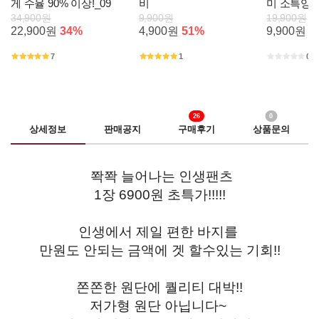
게 수율 90% 이상!_09
비
미 소특양
34,900원
9,900원
19,900원
22,900원
34%
4,900원
51%
9,900원
5
7
1
0
26
0
상세정보
판매공지
구매후기
상품문의
쫙쫙 늘어나는 인생팬츠
1장 6900원 초특가!!!!!
인생에서 제일 편한 바지를
만원도 안되는 금액에 겟 할수있는 기회!!
쫀쫀한 원단에 퀄리티 대박!!
저가형 원단 아닙니다~