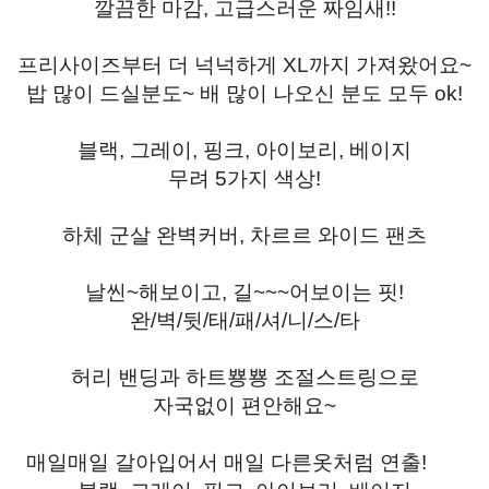
깔끔한 마감, 고급스러운 짜임새!!
프리사이즈부터 더 넉넉하게 XL까지 가져왔어요~
밥 많이 드실분도~ 배 많이 나오신 분도 모두 ok!
블랙, 그레이, 핑크, 아이보리, 베이지
무려 5가지 색상!
하체 군살 완벽커버, 차르르 와이드 팬츠
날씬~해보이고, 길~~~어보이는 핏!
완/벽/뒷/태/패/셔/니/스/타
허리 밴딩과 하트뿅뿅 조절스트링으로
자국없이 편안해요~
매일매일 갈아입어서 매일 다른옷처럼 연출!