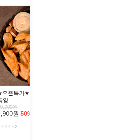
★오픈특가★ 특중에 특! 풍미 소
★오픈특가★ 풍미 소곱
특양
1kg
19,900원
19,800원
9,900원
50%
9,900원
50%
0
0