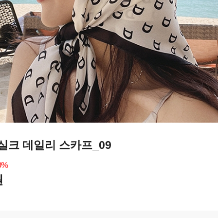
실크 데일리 스카프_09
0
%
원