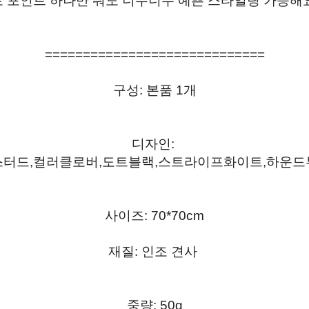
 포인트 하나만 줘도 너무너무 예쁜 스타일링 가능해
=============================
구성: 본품 1개
디자인:
터드,컬러클로버,도트블랙,스트라이프화이트,하운
사이즈: 70*70cm
재질: 인조 견사
중량: 50g