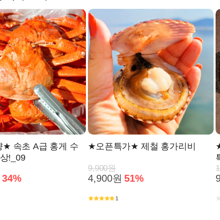
★ 속초 A급 홍게 수
★오픈특가★ 제철 홍가리비
상!_09
9,900원
34%
4,900원
51%
1